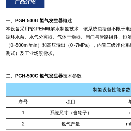
产品介绍
一、
PGH-500G 氢气发生器
概述
本设备采用*的PEM电解水制氢技术：该系统包括但不限于电
循环水泵、水气分离器、气体干燥器、阀门与管路组件、恒流
（0~500ml/min）和高压输出（0~7MPa），内置三级净
测试）及工业场景需求。
二、
PGH-500G 氢气发生器
技术参数
制氢设备性能参数
序号
项目
1
系统尺寸（含轮子）
2
氢气产量
ml