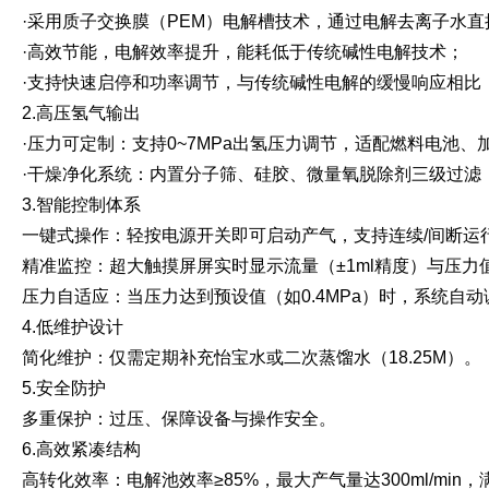
·采用质子交换膜（PEM）电解槽技术，通过电解去离子水
·高效节能，电解效率提升，能耗低于传统碱性电解技术；
·支持快速启停和功率调节，与传统碱性电解的缓慢响应相比
2.高压氢气输出
·压力可定制：支持0~7MPa出氢压力调节，适配燃料电池
·干燥净化系统：内置分子筛、硅胶、微量氧脱除剂三级过滤，
3.智能控制体系
一键式操作：轻按电源开关即可启动产气，支持连续/间断运
精准监控：超大触摸屏屏实时显示流量（±1ml精度）与压力
压力自适应：当压力达到预设值（如0.4MPa）时，系统自动调
4.低维护设计
简化维护：仅需定期补充怡宝水或二次蒸馏水（18.25M）。
5.安全防护
多重保护：过压、保障设备与操作安全。
6.高效紧凑结构
高转化效率：电解池效率≥85%，最大产气量达300ml/min