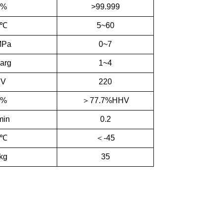
%
>99.999
℃
5~60
MPa
0~7
arg
1~4
V
220
%
＞77.7%HHV
min
0.2
℃
＜-45
kg
35