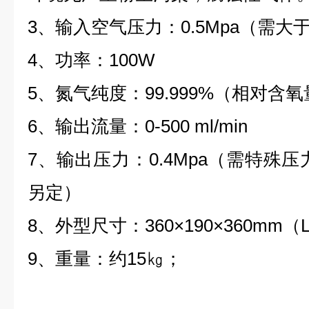
3
、输入空气压力
：
0.5Mp
a
（
需大
4
、功率
：
100W
5
、氮气纯度
：
99.99
9
%
（相对含氧
6
、输出流量
：
0-500
ml/min
7
、输出压力
：
0.4Mp
a
（需特殊压
另定）
8
、外型尺寸
：
360×190×360m
m
（
9
、重量：
约
1
5
㎏；