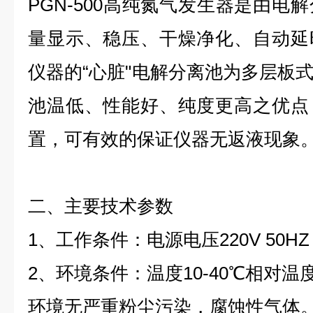
PGN-50
0
高纯氮气发生器是由电解
量显示、稳压、干燥净化、自动延
仪器
的
“
心
脏
"
电解分离池为多层板
池温低、性能好、纯度更高之优点
置，可有效的保证仪器无返液现象
二、主要技术参数
1
、
工作条件：电源电
压
220V 50HZ
2
、环境条件：温
度
10-4
0
℃
相对温
环境无严重粉尘污染，腐蚀性气体