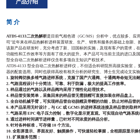
产品介绍
简
介
ATDS-4133二次热解析
是目前气相色谱（
GC/MS）
分析中，优点较多、应
司
"近年来在样品热解析进样装置研发、生产、销售和服务的基础上创新、
该新产品在研发时，充分考虑了新、旧国标的实施，及现有客户的需求，
功能性和工作效率等方面有了很大的提升。本产品可与当前主流的进口及
型全自动二次热解析进样仪含有多项自主知识产权技术。
ATDS-4133 型全自动二次热解析进样仪，不但适合科研院所高级实验
器的配套选用。同时也获得高校有相关分析的研究生、博士生完成论文实验 
1. 旋转阀切换多维气路进样系统，克服了国产六通阀、十通阀寿命短无法
2. 气路流程设计十分简洁、可靠、利于防漏，极大的提高工作效率。
3. 样品通过的气路以及样品阀均采用了惰性化处理技术。
4. 样品管安装简单，采集回来的样品管无需脱帽可直接加装在样品盘上。
5. 全自动机械手臂，可实现样品管自动脱帽及带帽的功能，防止对样品管
6. 本产品采用无针设计，与 GC 或 GCMS 的进样系统连接及样品管的取
7. 气路采用 EPC 电子压力控制 ，数字化显示更直观。可实现自动气路系
8. 通过进样时间调节进样量，已针对不同浓度的样品分析。
9. 针对各种标准，可存储 10 个方法。
10. 全彩屏显示、界面友好、触摸操作，可快速轻松掌握，全程跟踪显示
11. 扩展服务范围：