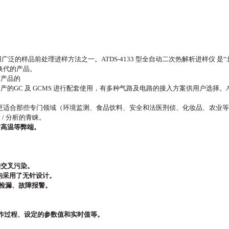
用广泛的样品前处理进样方法之一。
ATDS-4133 型全自动二次热解析进样仪 是“
换代的产品。
在产品的
国产的
GC 及 GCMS 进行配套使用，有多种气路及电路的接入方案供用户选择。ATD
室， 更适合那些专门领域（环境监测、食品饮料、安全和法医刑侦、化妆品、农业
/ 分析的青睐。
耐高温等弊端。
的交叉污染。
样均采用了无针设计。
统检漏、故障报警。
操作过程、设定的参数值和实时值等。