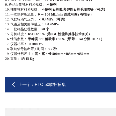
9. 样品采集管材料和规格：
不锈钢
10. 捕集管材料和规格：
不锈钢
石英玻璃
弹性石英毛细管等（可选）
11. 一次热解析流量：
0 ～ 100 ML/min 连续可调 ( 有指示）
12. 气缸驱动气压力：
＜
0.4MPa（可调）
13. 气路及相关部件耐压：
> 0.4MPa
14. 一批样品处理数量：
50 个
15. 分析精度：
RSD <2.5%（和 GC 性能和操作技术有关）
16. 性能参数：
半峰宽
<3S 解吸率 >98%（甲苯 0.1ul 分流 10 ：1）
17. 仪器功率：
＜
1000VA
18. 联动信号输出开关时间：
< 2 秒
19. 仪器外形尺寸：
高
× 宽 × 长 500mm×485mm×650mm
20. 重量：
约
45 Kg
上一个：
PTC-50吹扫捕集