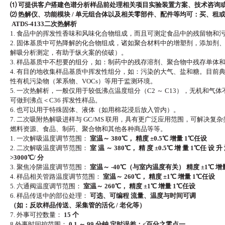
⑴ 可提供客户搭建色谱分析样品前处理相关项目实验装置方案、技术咨询
⑵ 热解仪、功能模块 / 单元组合体以及相关零部件、配件等均可：买、租
ATDS-4133二次热解析
1. 食品中的挥发性香味和风味化合物组成，而且可测定食品中的残留物和
2. 固体基质中可热降解的化合物组成，诸如聚合材料中的增塑剂，添加剂
解吸分析测定，有助于纵火案的侦破）。
3. 样品基质中不想要的组分，如：制药中的残存溶剂、聚合物中残存单体
4. 有目的地收集样品基质中挥发性组分，如：污染的大气、盐和糖。目前
性有机污染物（苯系物、
VOCs）等用于监测环境。
5. 一次热解析，一般仅用于较低沸点温度组分（C2 ～ C13），无机和
可做到沸点＜
C36 挥发性样品。
6. 也可以用于特殊固体、液体（如用棉花浸后放入管内）。
7. 二次吸附热解吸进样与 GC/MS 联用，具有更广泛应用范围，可解决
燃料资源、食品、制药、聚合物和其他各种商品等等。
1. 一次解吸温度调节范围：
室温～
380℃， 精度 ±0.5℃ 增量 1℃任设
2. 二次解吸温度调节范围：
室
温
～
380℃， 精 度 ±0.5℃ 增 量 1℃任 设 升
>3000℃/ 分
3. 聚焦冷阱温度调节范围：
室温～
-40℃（与室内温度有关） 精度 ±1℃ 增
4. 样品相关管路温度调节范围：
室温～
260℃， 精度 ±1℃ 增量 1℃任设
5. 六通阀温度调节范围：
室温～
260℃， 精度 ±1℃ 增量 1℃任设
6. 样品传送中的部位处理：
可选、可编程
流量、温度与时间可调
（如：反吹样品传送、采集管的活化
/ 老化等）
7. 外事可控数量：
15 个
8 外事时间控范围：
0.1 ～ 99 分钟 定时误差：<百分之零点一