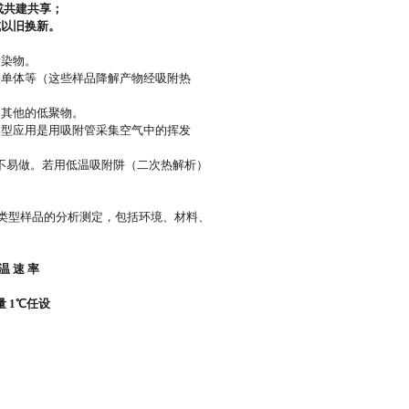
或共建共享；
或以旧换新。
污染物。
、单体等（这些样品降解产物经吸附热
和其他的低聚物。
典型应用是用吸附管采集空气中的挥发
气体不易做。若用低温吸附阱（二次热解析）
复杂类型样品的分析测定，包括环境、材料、
 温 速 率
量 1℃任设