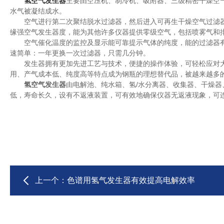
氢空气发生器
主要由空压机、制冷机、吸附器、三级精密干燥空
水气被凝结成水。
空气进行第二次聚结脱水过滤器，然后进入可再生干燥空气过滤器，
缘强空气发生器度，能为其他许多仪器提供零级空气，包括喷雾气和
空气催化温度的监控及显示能可靠提示气体的纯度，能的过滤器有
速简单：一年更换一次过滤器，只需几分钟。
发生器拥有更加先进工艺与技术，便捷的操作体验，可轻松应对大
用、产气成本低、纯度高等特点成为钢瓶的理想替代品，被越来越多
氢空气发生器
由电解池、纯水箱、氢/水分离器、收集器、干燥
低，寿命长久，设有不返液装置，可有效地确保仪器无返液现象，可
上一个：
色谱用氢气发生器有效提高电解效率