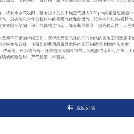
气过滤器、电控系统、减压阀、露点仪等部分组成，压缩后的空气进入预
将剩余水气吸附，吸附脱水后的干燥空气进入0.01μm高精度过滤器
排气，总碳氢化合物分析仪中的零级气体和助燃气，设备中的校准/稀释气
效去除污染物；保证气体纯度恒定，降低基线噪音，提高稳定性；无需更
负荷不间断的持续工作，获得高品质气体的同时为您的实验室创造更多价
的实验室所选择，使得防护费用昂贵且危险的高压钢瓶*告别您的实验室。
器、传感器、压力调节阀、开关电源等部件组成，只电解纯水即可产氢，工
连续或间断使用，产气稳定，不衰减。
返回列表