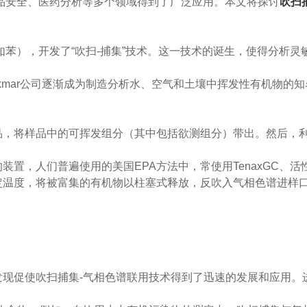
品安全、医药分析等多个领域得到了广泛应用。本文将探讨
吹扫
（如苯），开发了“吹扫-捕集”技术。这一技术的诞生，使得分析灵
Tekmar公司逐渐成为制造分析水、空气和土壤中挥发性有机物的
，将样品中的可挥发组分（其中包括欲测组分）带出。然后，
，人们普遍使用的美国EPA方法中，常使用TenaxGC、活
定温度，将被富集的有机物以柱塞式释放，反吹入气相色谱进样
促使吹扫捕集-气相色谱联用技术得到了迅速的发展和应用。进