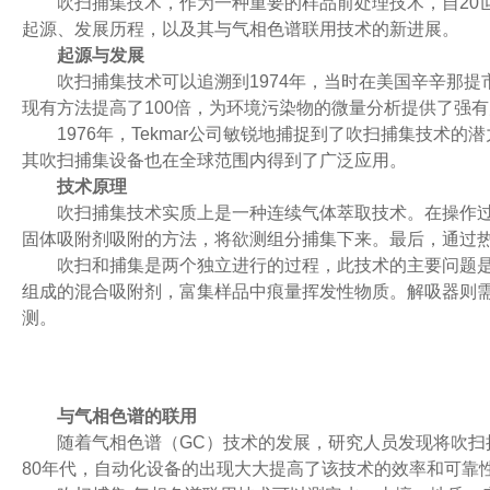
吹扫捕集技术，作为一种重要的样品前处理技术，自20世
起源、发展历程，以及其与气相色谱联用技术的新进展。
起源与发展
吹扫捕集技术可以追溯到1974年，当时在美国辛辛那提市环保
现有方法提高了100倍，为环境污染物的微量分析提供了强
1976年，Tekmar公司敏锐地捕捉到了吹扫捕集技术的潜
其吹扫捕集设备也在全球范围内得到了广泛应用。
技术原理
吹扫捕集技术实质上是一种连续气体萃取技术。在操作过程
固体吸附剂吸附的方法，将欲测组分捕集下来。最后，通过
吹扫和捕集是两个独立进行的过程，此技术的主要问题是捕集
组成的混合吸附剂，富集样品中痕量挥发性物质。解吸器则
测。
与气相色谱的联用
随着气相色谱（GC）技术的发展，研究人员发现将吹扫捕
80年代，自动化设备的出现大大提高了该技术的效率和可靠