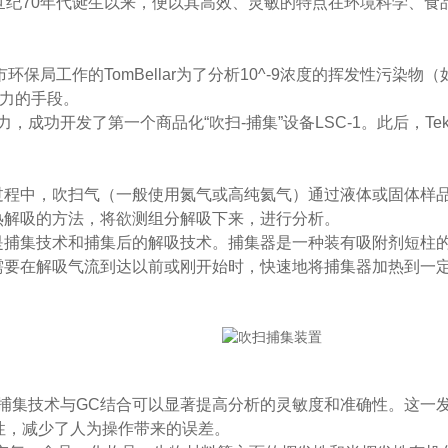
纪70年代诞生以来，便以其高效、灵敏的特点在环境科学、食
局工作的TomBellar为了分析10^-9浓度的挥发性污染物
有力的手段。
力，成功开发了第一个商品化“吹扫-捕集”设备LSC-1。此后，
中，吹扫气（一般使用氮气或高纯氦气）通过液体或固体样品
热解吸的方法，将欲测组分解吸下来，进行分析。
技术和捕集后的解吸技术。捕集器是一种装有吸附剂短柱的装置
需要在解吸气流到达以前或刚开始时，快速地将捕集器加热到一
集技术与GC结合可以显著提高分析的灵敏度和准确性。这一发现
性，减少了人为操作带来的误差。