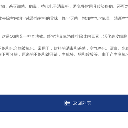
留物，杀灭细菌、病毒，替代电子消毒柜，避免餐饮用具传染疾病。还可
即可有效去除室内烟尘或装饰材料的异味，降尘灭菌，增加空气含氧量，清新
是O3的又一神奇功效。经常洗臭氧浴能排除体内毒素，活化表皮细胞
饱和化合物被氧化。常用于：饮料的消毒和杀菌，空气净化、漂白、水处
下可分解，原来的不饱和键开链，生成醛、酮和羧酸等。由于产生臭氧分
返回列表