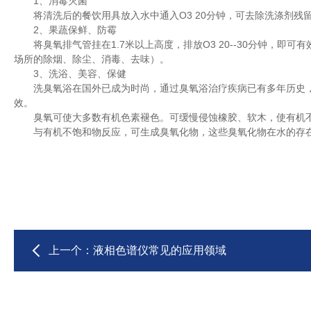
1、消毒灭菌
将清洗后的餐饮用具放入水中通入O3 20分钟，可去除洗涤剂残
2、果蔬保鲜、防霉
将臭氧排气管挂在1.7米以上高度，排放O3 20--30分钟，
场所的除烟、除尘、消毒、去味）。
3、洗浴、美容、保健
洗臭氧浴在国外已成为时尚，通过臭氧浴治疗疾病已有多年历史，这
效。
臭氧可使大多数有机色素褪色。可缓慢侵蚀橡胶、软木，使有机不
与有机不饱和物反应，可生成臭氧化物，这些臭氧化物在水的存在
上一个：
液相色谱仪常见的应用领域