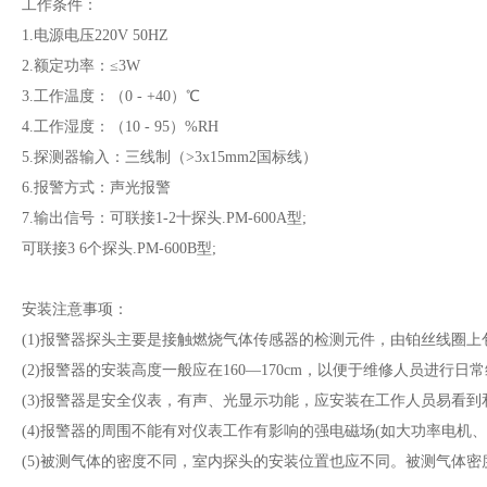
工作条件：
1.电源电压220V 50HZ
2.额定功率：≤3W
3.工作温度：（0 - +40）℃
4.工作湿度：（10 - 95）%RH
5.探测器输入：三线制（>3x15mm2国标线）
6.报警方式：声光报警
7.输出信号：可联接1-2十探头.PM-600A型;
可联接3 6个探头.PM-600B型;
安装注意事项：
(1)报警器探头主要是接触燃烧气体传感器的检测元件，由铂丝线圈
(2)报警器的安装高度一般应在160—170cm，以便于维修人员进行日
(3)报警器是安全仪表，有声、光显示功能，应安装在工作人员易看
(4)报警器的周围不能有对仪表工作有影响的强电磁场(如大功率电机、
(5)被测气体的密度不同，室内探头的安装位置也应不同。被测气体密