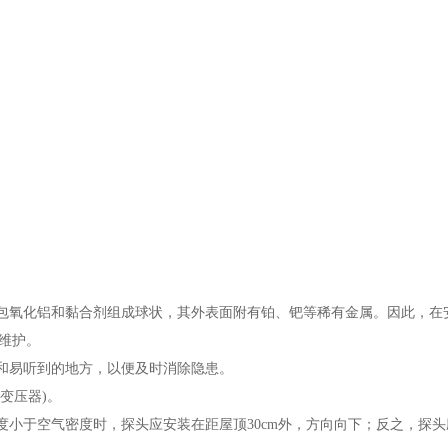
上包氧化铝和黏合剂组成球状，其外表面附有铂、钯等稀有金属。因此，在
常维护。
到和易听到的地方，以便及时消除隐患。
变压器)。
度小于空气密度时，探头应安装在距屋顶30cm外，方向向下；反之，探头