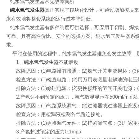
纯水氢气发生器常见故障简析
纯水氢气发生器
真正实现了模块化设计，可通过增加模块来
来有效地将整套系统的运行成本降到低。
纯水氢气发生器有多种纯度可供选择，可应用于切割、焊接
可靠、具有高性价比、安全的选择方案。纯水氢气发生器系
求。
平时在使用的过程中，纯水氢气发生器难免会发生故障，那
1、
纯水氢气发生器
不能启动
故障原因：(1)电路没有接通；(2)氢气开关电源损坏；(3
检查方法：(1)检查电路；(2)用万用表测量电解池的电压是
排除方法：(1)修理电源；(2)更换损坏的氢气开关电源；(
2.产氢达不到预定的压力，氢气数显显示在500ml/mi
故障原因：(1)气路系统漏气；(2)过滤器或过滤器上盖没有
检查方法：用检漏液检测各气路连接处。
排除方法：(1)更换漏气元件；(2)拧紧漏气点；(3)厂家
3.产氢超过预定的压力0.1mpa