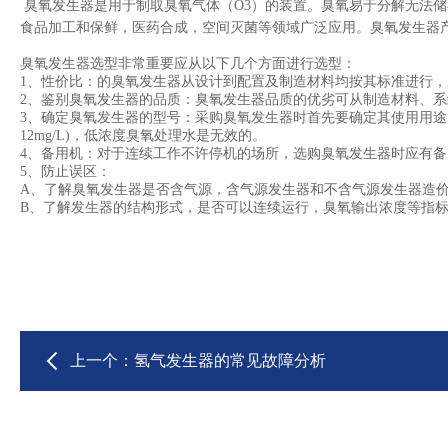
臭氧发生器是用于制取臭氧气体（
O3
）的装置。臭氧易于分解无法储
食品加工和保鲜，医药合成，空间灭菌等领域广泛应用。臭氧发生器
臭氧发生器选型非常重要应从以下几个方面进行选型：
1
、性价比
：
的臭氧发生器从设计到配置及制造材料均按其标准进行
2
、鉴别臭氧发生器的品质
：
臭氧发生器品质的优劣可从制造材料、系
3
、确定臭氧发生器的型号
：
采购臭氧发生器时首先要确定其使用用途
12mg/L)
，低浓度臭氧处理水是无效的。
4
、备用机
：
对于连续工作不许停机的场所，选购臭氧发生器时应有备
5
、防止误区
：
A
、了解臭氧发生器是否含气源，含气源发生器和不含气源发生器造价
B
、了解发生器的结构形式，是否可以连续运行，臭氧输出浓度等指
上一个：
氢气发生器的常见故障分析