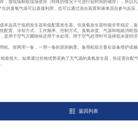
存，需现场制取现场使用（特殊的情况下可进行短时间的储存），所以凡
产生的臭氧气体可以直接利用，也可以通过混合装置和液体混合参与反应
，成本远高于低档发生器和低配置发生器。但臭氧发生器性能非常稳定，
统配置、冷却方式、工作频率、控制方式、臭氧浓度、气源和电能消耗指
，是用于空气灭菌除味还用于水处理。用于空气处理时可选择低浓度经济
用机。按两用一备，一用一备的原则购置。备用机组主要在设备维护或修
相差很大。如果通过价格优势采购了无气源的臭氧发生器，你还需自配气源
标。
返回列表